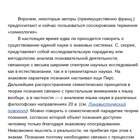
Впрочем, некоторые авторы (преимущественно франц.)
предпочитают и сейчас пользоваться соссюровским термином
«семиология».
В настоящее время едва ли приходится говорить о
существовании единой науки о знаковых системах. С, скорее,
представляет собой исследовательскую парадигму или
методологию анализа познавательной деятельности,
связанную с весьма широким спектром научных исследований
как в естествознании, так и в гуманитарных науках. На
знаковом характере познания настаивал еще Пирс.
Дальнейшее распространение семиотических принципов в
теории познания связано с пристальным вниманием к языку
вообще, а в частности — с анализом языка науки в различных
философских направлениях 20 в. (см.
Лингвистический
поворот
).
Можно говорить о семиотической парадигме теории
познания, согласно которой объект познания доступен
человеку только благодаря знаковому опосредованию.
Невозможно мыслить о реальности, не прибегая при этом к
знакам. Познание поэтому необходимо связано с процессом