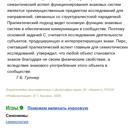
семантический аспект функционирования знаковых систем
является преимущественным предметом исследований для
направлений, связанных со структуралистской парадигмой.
Прагматический подход видит основную функцию знаковых
систем в обеспечении коммуникации в сообществе. Поэтому
основной задачей С. считается исследование деятельности
субъектов, продуцирующих и интерпретирующих знаки. Пирс,
считавший прагматический аспект главным для семиотических
исследований, утверждал, что любой объект становится
знаком благодаря не своим физическим свойствам, а
вследствие знакового употребления этого объекта в
сообществе.
Г.Б. Гутнер
Энциклопедия эпистемологии и философии науки. М.: «Канон+», РООИ
«Реабилитация»
.
И.Т. Касавин
.
2009
.
Игры ⚽
Поможем написать курсовую
Синонимы
:
семиология