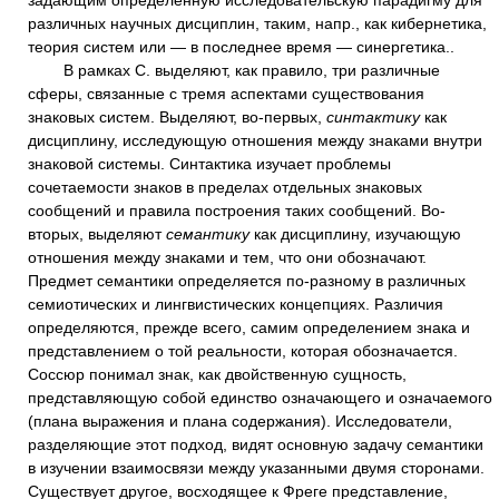
задающим определенную исследовательскую парадигму для
различных научных дисциплин, таким, напр., как кибернетика,
теория систем или — в последнее время — синергетика..
В рамках С. выделяют, как правило, три различные
сферы, связанные с тремя аспектами существования
знаковых систем. Выделяют, во-первых,
синтактику
как
дисциплину, исследующую отношения между знаками внутри
знаковой системы. Синтактика изучает проблемы
сочетаемости знаков в пределах отдельных знаковых
сообщений и правила построения таких сообщений. Во-
вторых, выделяют
семантику
как дисциплину, изучающую
отношения между знаками и тем, что они обозначают.
Предмет семантики определяется по-разному в различных
семиотических и лингвистических концепциях. Различия
определяются, прежде всего, самим определением знака и
представлением о той реальности, которая обозначается.
Соссюр понимал знак, как двойственную сущность,
представляющую собой единство означающего и означаемого
(плана выражения и плана содержания). Исследователи,
разделяющие этот подход, видят основную задачу семантики
в изучении взаимосвязи между указанными двумя сторонами.
Существует другое, восходящее к Фреге представление,